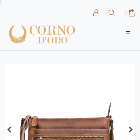
}
0
☰