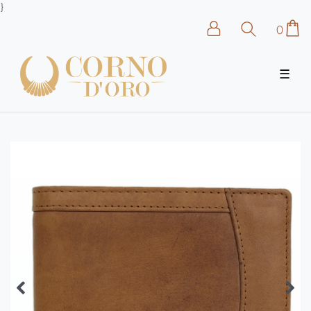
}
0
☰