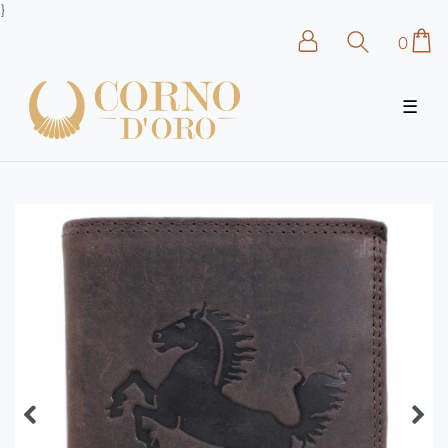
}
0
☰