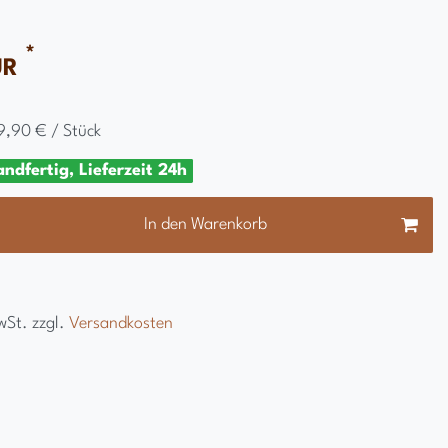
*
UR
9,90 € / Stück
andfertig, Lieferzeit 24h
In den Warenkorb
wSt. zzgl.
Versandkosten