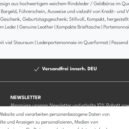
sign aus hochwertigem weichem Rindsleder / Geldbörse im Quer
 Bargeld, Führerschein, Ausweise und vielzahl von Kredit- und V
 Geschenk, Geburtstagsgeschenk; Stillvoll, Kompakt, hergestell
em Leder | Genuine Leather | Kompakte Brieftasche | Portemonnai
it viel Stauraum | Lederportemonnaie im Querformat | Passend f
Versandfrei innerh. DEU
NEWSLETTER
Abonniere unseren Newsletter und erhalte 10% Rabatt sow
regelmäßige Informationen über neue Produkte, exklusive
 Website und verarbeiten personenbezogene Daten von
Angebote und vieles mehr
alte und Anzeigen zu personalisieren, Medien von