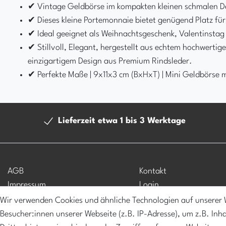
✔ Vintage Geldbörse im kompakten kleinen schmalen De
✔ Dieses kleine Portemonnaie bietet genügend Platz für
✔ Ideal geeignet als Weihnachtsgeschenk, Valentinstag
✔ Stillvoll, Elegant, hergestellt aus echtem hochwertig
einzigartigem Design aus Premium Rindsleder.
✔ Perfekte Maße | 9x11x3 cm (BxHxT) | Mini Geldbörse m
Lieferzeit etwa 1 bis 3 Werktage
AGB
Kontakt
Impressum
Login
Datenschutz
Registrieren
Wir verwenden Cookies und ähnliche Technologien auf unserer
Widerrufsrecht
Mein Konto
Besucher:innen unserer Webseite (z.B. IP-Adresse), um z.B. Inh
Muster-Widerrufsformular
Versandkosten