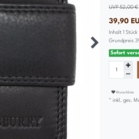
UVP 52,00 €
39,90 E
Inhalt
1
Stück
Grundpreis
3
Sofort vers
Wunschliste
* inkl. ges. M