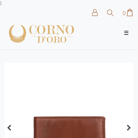
}
0
☰