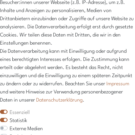
Besucher:innen unserer Webseite (z.B. IP-Adresse), um z.B.
Inhalte und Anzeigen zu personalisieren, Medien von
NEWSLETTER
Drittanbietern einzubinden oder Zugriffe auf unsere Website zu
Abonniere unseren Newsletter und erhalte 10%
analysieren. Die Datenverarbeitung erfolgt erst durch gesetzte
Rabatt sowie regelmäßige Informationen über neue
Cookies. Wir teilen diese Daten mit Dritten, die wir in den
Produkte, exklusive Angebote und vieles mehr
Einstellungen benennen.
Die Datenverarbeitung kann mit Einwilligung oder aufgrund
Hier anmelden
eines berechtigten Interesses erfolgen. Die Zustimmung kann
erteilt oder abgelehnt werden. Es besteht das Recht, nicht
einzuwilligen und die Einwilligung zu einem späteren Zeitpunkt
zu ändern oder zu widerrufen. Beachten Sie unser
Impressum
und weitere Hinweise zur Verwendung personenbezogener
Daten in unserer
Daten­schutz­erklärung
.
Essenziell
Statistik
Externe Medien
* inkl. ges. MwSt. zzgl.
Versandkosten