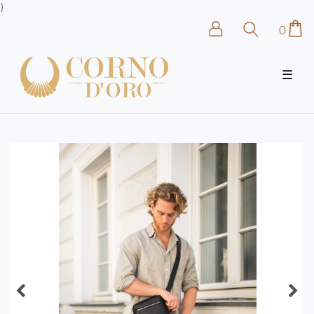
}
0
☰