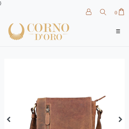
}
0
☰